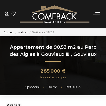
ACHETER
Accueil
Maison
Référence 01027
LOUER
Appartement de 90,53 m2 au Parc
ESTIMER
des Aigles à Gouvieux !!!
,
Gouvieux
NOTRE AGENCE
285 000 €
honoraires compris
BIENS VENDUS
3
pièce(s)
•
90
m²
•
Réf : 01027
CONTACT
A vendre