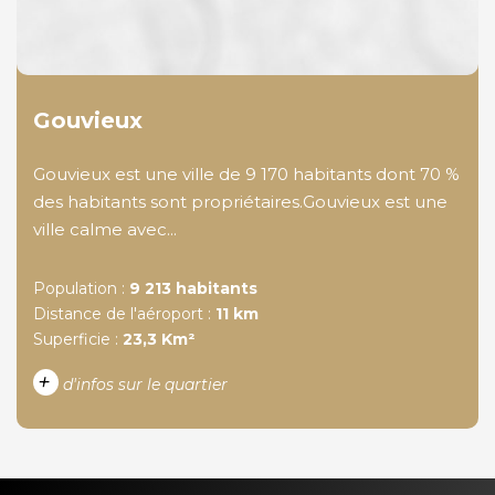
Gouvieux
Gouvieux est une ville de 9 170 habitants dont 70 %
des habitants sont propriétaires.Gouvieux est une
ville calme avec...
Population :
9 213 habitants
Distance de l'aéroport :
11 km
Superficie :
23,3 Km²
+
d'infos sur le quartier
DENSITÉ DE POPULATION
ENFANTS ET ADOLESCENTS