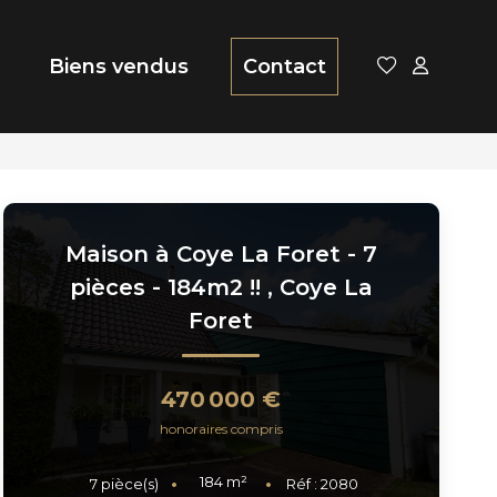
Biens vendus
Contact
Maison à Coye La Foret - 7
pièces - 184m2 !!
,
Coye La
Foret
470 000 €
honoraires compris
184
m²
7
pièce(s)
Réf :
2080