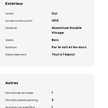
Extérieur
Jardin
Oui
Année construction
1973
Fenêtres
Aluminium Double
Vitrage
Volets
Bois
Isolation
Par le toit et les murs
Assainissement
Tout à l'égout
Autres
Nombre de terrasses
1
Nombre places parking
3
Nombre garages/Box
1