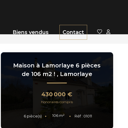
Biens vendus
Contact
Maison à Lamorlaye 6 pièces
de 106 m2 !
,
Lamorlaye
430 000 €
honoraires compris
106
m²
6
pièce(s)
Réf :
01011