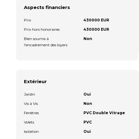
Aspects financiers
Prix
430000 EUR
Prix hors honoraires
430000 EUR
Bien soumis à
Non
l'encadrement des loyers
Extérieur
Jardin
Oui
Vis à Vis
Non
Fenêtres
PVC Double Vitrage
Volets
PVC
Isolation
Oui