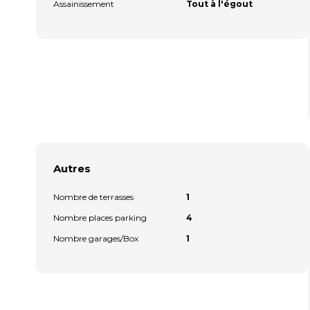
Assainissement
Tout à l'égout
Autres
Nombre de terrasses
1
Nombre places parking
4
Nombre garages/Box
1