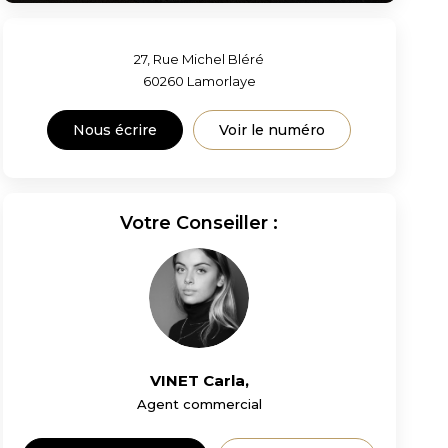
27, Rue Michel Bléré
60260
Lamorlaye
Nous écrire
Voir le numéro
Votre Conseiller :
VINET Carla
,
Agent commercial