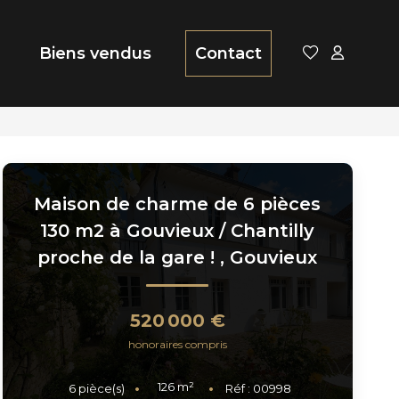
Biens vendus
Contact
Maison de charme de 6 pièces
130 m2 à Gouvieux / Chantilly
proche de la gare !
,
Gouvieux
520 000 €
honoraires compris
126
m²
6
pièce(s)
Réf :
00998