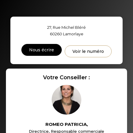
MÉNAGE
TAUX DE PROPRIÉTAIRES
TAUX D'HABITATION
27, Rue Michel Bléré
TAXE FONCIÈRE
PART DES MÉNAGES SANS
60260
Lamorlaye
VOITURE
DISTANCE DE L'AÉROPORT :
SUPERFICIE :
Nous écrire
Voir le numéro
RÉSULTATS DES LYCÉES
ECOLES ET CRÈCHES
RESTAURANTS ET CAFÉS
Votre Conseiller :
COMMERCES
MÉDECINS
ROMEO PATRICIA
,
Directrice, Responsable commerciale