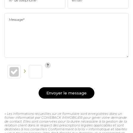
N° de téléphone*
email*
Message*
Envoyer le message
« Les informations recueillies sur ce formulaire sont enregistrées dans un
fichier informatisé par COMEBACK IMMOBILIER pour gérer votre demande
de contact. Elles sont conservées pour la durée nécessaire à la gestion de la
relation client dans le respect des prescriptions légales applicables et sont
destinées à nos conseillers Conformément à la loi « informatique et libertés
», vous pouvez exercer votre droit d'accès aux données vous concernant et