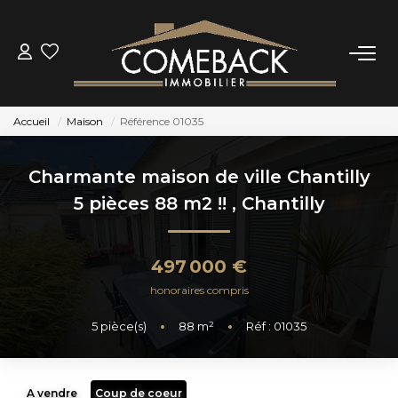
ACHETER
Accueil
Maison
Référence 01035
LOUER
Charmante maison de ville Chantilly
ESTIMER
5 pièces 88 m2 !!
,
Chantilly
NOTRE AGENCE
497 000 €
honoraires compris
BIENS VENDUS
5
pièce(s)
•
88
m²
•
Réf : 01035
CONTACT
A vendre
Coup de coeur