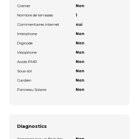
Grenier
Non
Nombre de terrasses
1
Commentaires internet
oui
Interphone
Non
Digicode
Non
Visiophone
Non
Accès PMR
Non
Sous-sol
Non
Gardien
Non
Panneau Solaire
Non
Diagnostics
Concerné par un Etat des
Non