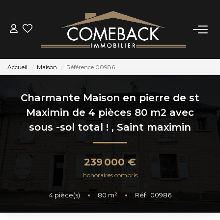
ACHETER
Accueil
Maison
Référence 00986
LOUER
Charmante Maison en pierre de st
ESTIMER
Maximin de 4 pièces 80 m2 avec
sous -sol total !
,
Saint maximin
NOTRE AGENCE
239 000 €
BIENS VENDUS
honoraires compris
4
pièce(s)
•
80
m²
•
Réf : 00986
CONTACT