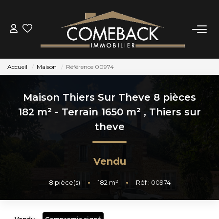
ACHETER
Accueil
Maison
Référence 00974
LOUER
Maison Thiers Sur Theve 8 pièces
ESTIMER
182 m² - Terrain 1650 m²
,
Thiers sur
theve
NOTRE AGENCE
Vendu
BIENS VENDUS
8
pièce(s)
•
182
m²
•
Réf : 00974
CONTACT