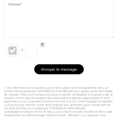
Message*
Envoyer le message
« Les informations recueillies sur ce formulaire sont enregistrées dans un
fichier informatisé par COMEBACK IMMOBILIER pour gérer votre demande
de contact. Elles sont conservées pour la durée nécessaire à la gestion de la
relation client dans le respect des prescriptions légales applicables et sont
destinées à nos conseillers Conformément à la loi « informatique et libertés
», vous pouvez exercer votre droit d'accès aux données vous concernant et
les faire rectifier en contactant COMEBACK IMMOBILIER
contact@comeback-immo.fr. Nous vous informons de l'existence de la liste
d'opposition au démarchage téléphonique « Bloctel », sur laquelle vous