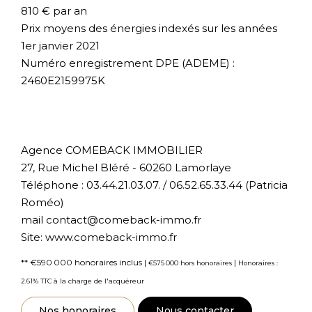
810 € par an
Prix moyens des énergies indexés sur les années
1er janvier 2021
Numéro enregistrement DPE (ADEME) :
2460E2159975K
Agence COMEBACK IMMOBILIER
27, Rue Michel Bléré - 60260 Lamorlaye
Téléphone : 03.44.21.03.07. / 06.52.65.33.44 (Patricia
Roméo)
mail contact@comeback-immo.fr
Site: www.comeback-immo.fr
** €590 000
honoraires inclus
|
|
€575 000
hors honoraires
Honoraires :
2.61% TTC à la charge de l'acquéreur
Nos honoraires
Nous contacter