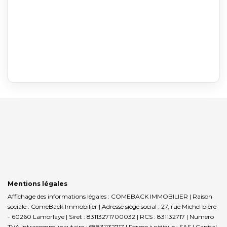
Mentions légales
Affichage des informations légales : COMEBACK IMMOBILIER | Raison
sociale : ComeBack Immobilier | Adresse siège social : 27, rue Michel bléré
- 60260 Lamorlaye | Siret : 83113271700032 | RCS : 831132717 | Numero
TVA Intracommunautaire : 68831132717 | Forme juridique : SAS | Capital