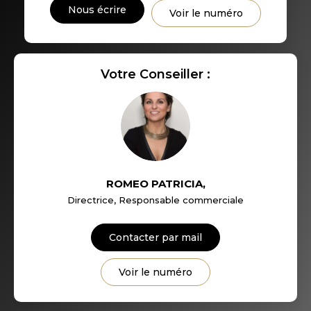
DISTANCE DE L'AÉROPORT :
SUPERFICIE :
Nous écrire
Voir le numéro
RÉSULTATS DES LYCÉES
ECOLES ET CRÈCHES
Votre Conseiller :
RESTAURANTS ET CAFÉS
COMMERCES
MÉDECINS
ROMEO PATRICIA
,
Directrice, Responsable commerciale
Contacter par mail
Voir le numéro