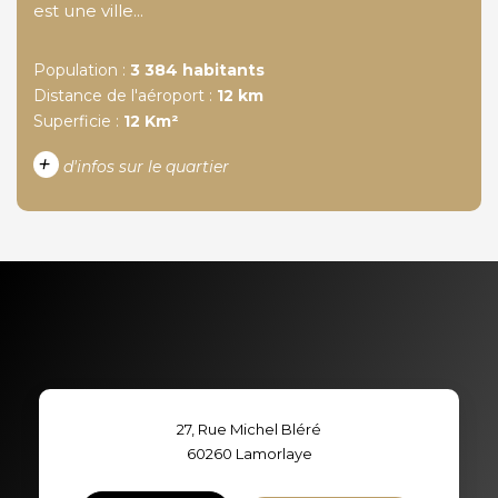
est une ville...
Population :
3 384 habitants
Distance de l'aéroport :
12 km
Superficie :
12 Km²
+
d'infos sur le quartier
DENSITÉ DE POPULATION
ENFANTS ET ADOLESCENTS
AGE MOYEN
REVENU MENSUEL PAR
MÉNAGE
TAUX DE PROPRIÉTAIRES
TAUX D'HABITATION
27, Rue Michel Bléré
TAXE FONCIÈRE
PART DES MÉNAGES SANS
60260
Lamorlaye
VOITURE