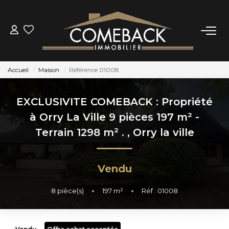
ACHETER
Accueil
Maison
Référence 01008
LOUER
EXCLUSIVITE COMEBACK : Propriété
ESTIMER
à Orry La Ville 9 pièces 197 m² -
Terrain 1298 m² .
,
Orry la ville
NOTRE AGENCE
Vendu
BIENS VENDUS
8
pièce(s)
•
197
m²
•
Réf : 01008
CONTACT