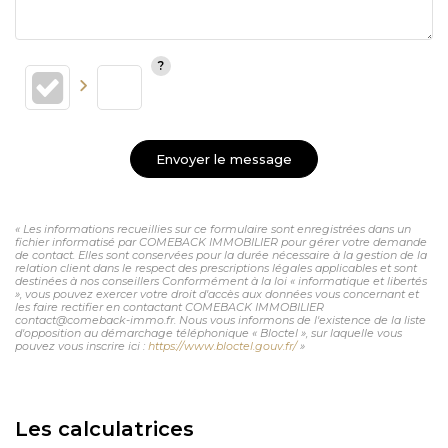
Envoyer le message
« Les informations recueillies sur ce formulaire sont enregistrées dans un
fichier informatisé par COMEBACK IMMOBILIER pour gérer votre demande
de contact. Elles sont conservées pour la durée nécessaire à la gestion de la
relation client dans le respect des prescriptions légales applicables et sont
destinées à nos conseillers Conformément à la loi « informatique et libertés
», vous pouvez exercer votre droit d'accès aux données vous concernant et
les faire rectifier en contactant COMEBACK IMMOBILIER
contact@comeback-immo.fr. Nous vous informons de l'existence de la liste
d'opposition au démarchage téléphonique « Bloctel », sur laquelle vous
pouvez vous inscrire ici :
https://www.bloctel.gouv.fr/
»
Les calculatrices