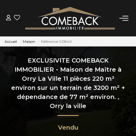
ACHETER
Accueil
Maison
Référence 00840
LOUER
EXCLUSIVITE COMEBACK
ESTIMER
IMMOBILIER - Maison de Maître à
Orry La Ville 11 pièces 220 m²
NOTRE AGENCE
environ sur un terrain de 3200 m² +
dépendance de 77 m² environ.
,
BIENS VENDUS
Orry la ville
CONTACT
Vendu