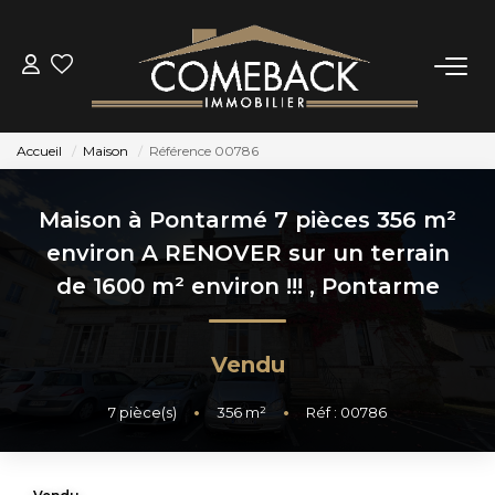
ACHETER
Accueil
Maison
Référence 00786
LOUER
Maison à Pontarmé 7 pièces 356 m²
ESTIMER
environ A RENOVER sur un terrain
de 1600 m² environ !!!
,
Pontarme
NOTRE AGENCE
Vendu
BIENS VENDUS
7
pièce(s)
•
356
m²
•
Réf : 00786
CONTACT