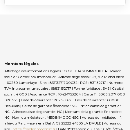
Mentions légales
Affichage des informations légales : COMEBACK IMMOBILIER | Raison
sociale : ComeBack Immobilier | Adresse siège social : 27, rue Michel bléré
- 60260 Lamorlaye | Siret : 83113271700032 | RCS : 831132717 | Numero
TVA Intracommunautaire : 68831132717 | Forme juridique : SAS | Capital
social : 4 000 | Assurance RCP : 10424753204 |
Carte T : 6003 2017 000
020 925 | Date de délivrance : 2023-10-21 | Lieu de délivrance : 60000
Beauvais | Caisse de garantie financière : NC. | N° de caisse de garantie :
NC | Adresse caisse de garantie : NC | Montant de la garantie financière :
NC | Nom du médiateur : MEDIMMOCONSO | Adresse du médiateur : 1,
allée du Parc Mesemena Bat A CS 25222 44505 LA BAULE | Adresse du
site :
https://medimmoconso.fr
| Date d'obtention du label : 06/01/2024