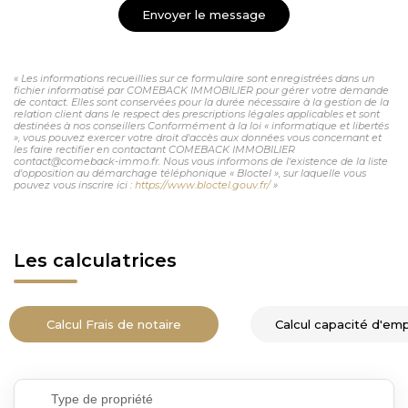
Envoyer le message
« Les informations recueillies sur ce formulaire sont enregistrées dans un
fichier informatisé par COMEBACK IMMOBILIER pour gérer votre demande
de contact. Elles sont conservées pour la durée nécessaire à la gestion de la
relation client dans le respect des prescriptions légales applicables et sont
destinées à nos conseillers Conformément à la loi « informatique et libertés
», vous pouvez exercer votre droit d'accès aux données vous concernant et
les faire rectifier en contactant COMEBACK IMMOBILIER
contact@comeback-immo.fr. Nous vous informons de l'existence de la liste
d'opposition au démarchage téléphonique « Bloctel », sur laquelle vous
pouvez vous inscrire ici :
https://www.bloctel.gouv.fr/
»
Les calculatrices
Calcul Frais de notaire
Calcul capacité d'em