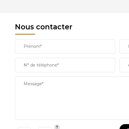
REVENU MENSUEL PAR MÉNAGE
Nous contacter
TAXE FONCIÈRE
Prénom*
SUPERFICIE :
N° de téléphone*
RESTAURANTS ET CAFÉS
Message*