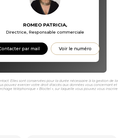
ROMEO PATRICIA
,
Directrice, Responsable commerciale
Contacter par mail
Voir le numéro
ct. Elles sont conservées pour la durée nécessaire à la gestion de la
 vous pouvez exercer votre droit d'accès aux données vous concernant et
age téléphonique « Bloctel », sur laquelle vous pouvez vous inscrire