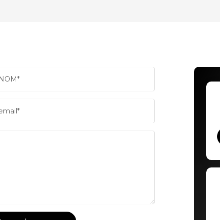
TAUX DE PROPRIÉTAIRES
TAUX 
PART DES MÉNAGES SANS VOITURE
DISTAN
NOM*
RÉSULTATS DES LYCÉES
ECOLE
email*
COMMERCES
MÉDEC