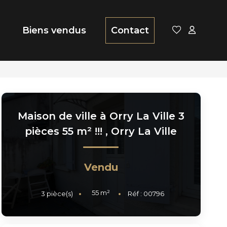
Biens vendus
Contact
Maison de ville à Orry La Ville 3
pièces 55 m² !!!
,
Orry La Ville
Vendu
55
m²
3
pièce(s)
Réf :
00796