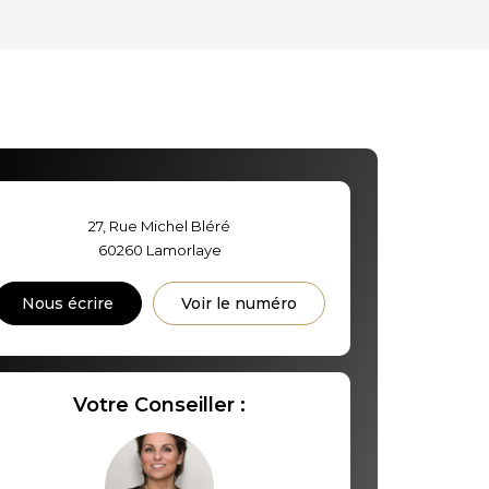
D'HABITATION
CE DE L'AÉROPORT :
S ET CRÈCHES
27, Rue Michel Bléré
60260
Lamorlaye
INS
Nous écrire
Voir le numéro
Votre Conseiller :