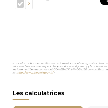
« Les informations recueillies sur ce formulaire sont enregistrées dans
relation client dans le respect des prescriptions légales applicables et 
les faire rectifier en contactant COMEBACK IMMOBILIER contact@comeback
ici :
https://www.bloctel.gouv.fr/
»
Les calculatrices