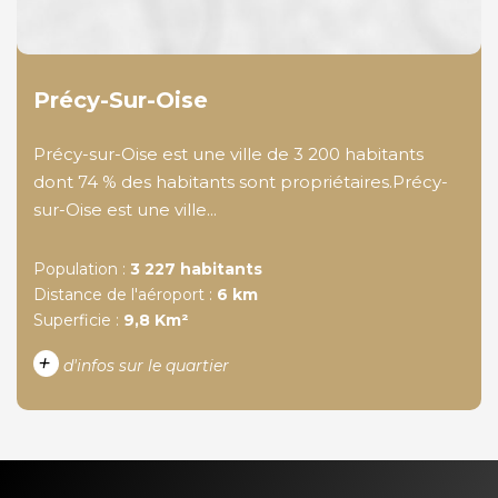
Précy-Sur-Oise
Précy-sur-Oise est une ville de 3 200 habitants
dont 74 % des habitants sont propriétaires.Précy-
sur-Oise est une ville...
Population :
3 227 habitants
Distance de l'aéroport :
6 km
Superficie :
9,8 Km²
+
d'infos sur le quartier
DENSITÉ DE POPULATION
ENFANTS ET ADOLESCENTS