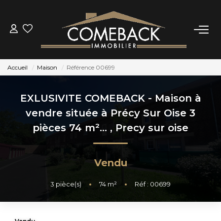
ACHETER
Accueil
Maison
Référence 00699
LOUER
EXLUSIVITE COMEBACK - Maison à
ESTIMER
vendre située à Précy Sur Oise 3
pièces 74 m²...
,
Precy sur oise
NOTRE AGENCE
Vendu
BIENS VENDUS
3
pièce(s)
•
74
m²
•
Réf : 00699
CONTACT