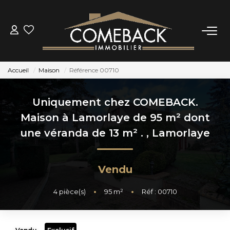
ACHETER
Accueil
Maison
Référence 00710
LOUER
Uniquement chez COMEBACK.
ESTIMER
Maison à Lamorlaye de 95 m² dont
une véranda de 13 m² .
,
Lamorlaye
NOTRE AGENCE
Vendu
BIENS VENDUS
4
pièce(s)
•
95
m²
•
Réf : 00710
CONTACT