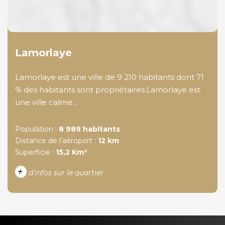
Lamorlaye
Lamorlaye est une ville de 9 210 habitants dont 71
% des habitants sont propriétaires.Lamorlaye est
une ville calme...
Population :
8 989 habitants
Distance de l'aéroport :
12 km
Superficie :
15,2 Km²
+
d'infos sur le quartier
DENSITÉ DE POPULATION
ENFANTS ET ADOLESCENTS