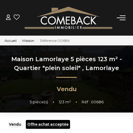
ACHETER
Accueil
Maison
Référence 00686
LOUER
Maison Lamorlaye 5 pièces 123 m² -
ESTIMER
Quartier "plein soleil"
,
Lamorlaye
NOTRE AGENCE
Vendu
BIENS VENDUS
5
pièce(s)
•
123
m²
•
Réf : 00686
CONTACT
Vendu
Offre achat acceptée