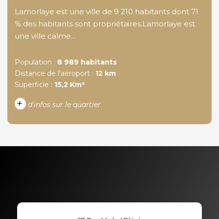
Lamorlaye est une ville de 9 210 habitants dont 71
% des habitants sont propriétaires.Lamorlaye est
une ville calme...
Population :
8 989 habitants
Distance de l'aéroport :
12 km
Superficie :
15,2 Km²
+
d'infos sur le quartier
DENSITÉ DE POPULATION
ENFANTS ET ADOLESCENTS
AGE MOYEN
REVENU MENSUEL PAR
MÉNAGE
TAUX DE PROPRIÉTAIRES
TAUX D'HABITATION