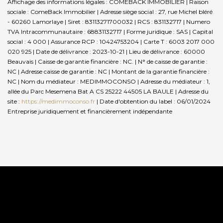
Affichage des informations légales : COMEBACK IMMOBILIER | Raison
sociale : ComeBack Immobilier | Adresse siège social : 27, rue Michel bléré
- 60260 Lamorlaye | Siret : 83113271700032 | RCS : 831132717 | Numero
TVA Intracommunautaire : 68831132717 | Forme juridique : SAS | Capital
social : 4 000 | Assurance RCP : 10424753204 |
Carte T : 6003 2017 000
020 925 | Date de délivrance : 2023-10-21 | Lieu de délivrance : 60000
Beauvais | Caisse de garantie financière : NC. | N° de caisse de garantie :
NC | Adresse caisse de garantie : NC | Montant de la garantie financière :
NC | Nom du médiateur : MEDIMMOCONSO | Adresse du médiateur : 1,
allée du Parc Mesemena Bat A CS 25222 44505 LA BAULE | Adresse du
site :
https://medimmoconso.fr
| Date d'obtention du label : 06/01/2024
Entreprise juridiquement et financièrement indépendante