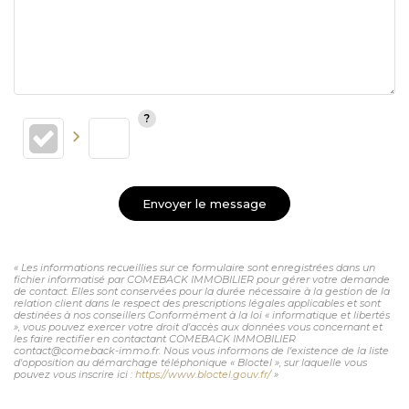
Envoyer le message
« Les informations recueillies sur ce formulaire sont enregistrées dans un
fichier informatisé par COMEBACK IMMOBILIER pour gérer votre demande
de contact. Elles sont conservées pour la durée nécessaire à la gestion de la
relation client dans le respect des prescriptions légales applicables et sont
destinées à nos conseillers Conformément à la loi « informatique et libertés
», vous pouvez exercer votre droit d'accès aux données vous concernant et
les faire rectifier en contactant COMEBACK IMMOBILIER
contact@comeback-immo.fr. Nous vous informons de l'existence de la liste
d'opposition au démarchage téléphonique « Bloctel », sur laquelle vous
pouvez vous inscrire ici :
https://www.bloctel.gouv.fr/
»