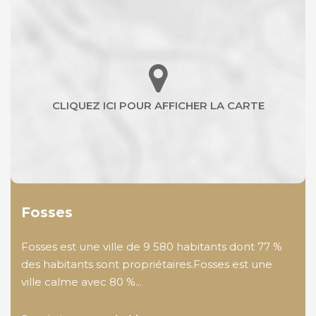
Fosses
Fosses est une ville de 9 580 habitants dont 77 %
des habitants sont propriétaires.Fosses est une
ville calme avec 80 %...