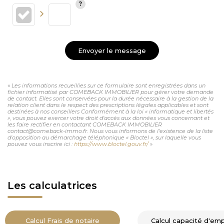
Envoyer le message
« Les informations recueillies sur ce formulaire sont enregistrées dans un
fichier informatisé par COMEBACK IMMOBILIER pour gérer votre demande
de contact. Elles sont conservées pour la durée nécessaire à la gestion de la
relation client dans le respect des prescriptions légales applicables et sont
destinées à nos conseillers Conformément à la loi « informatique et libertés
», vous pouvez exercer votre droit d'accès aux données vous concernant et
les faire rectifier en contactant COMEBACK IMMOBILIER
contact@comeback-immo.fr. Nous vous informons de l'existence de la liste
d'opposition au démarchage téléphonique « Bloctel », sur laquelle vous
pouvez vous inscrire ici :
https://www.bloctel.gouv.fr/
»
Les calculatrices
Calcul Frais de notaire
Calcul capacité d'em