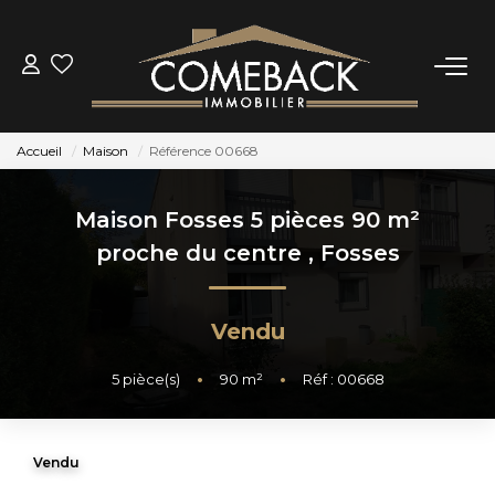
ACHETER
Accueil
Maison
Référence 00668
LOUER
Maison Fosses 5 pièces 90 m²
ESTIMER
proche du centre
,
Fosses
NOTRE AGENCE
Vendu
BIENS VENDUS
5
pièce(s)
•
90
m²
•
Réf : 00668
CONTACT
Vendu