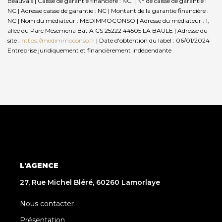
Beauvais | Caisse de garantie financière : NC. | N° de caisse de garantie :
NC | Adresse caisse de garantie : NC | Montant de la garantie financière :
NC | Nom du médiateur : MEDIMMOCONSO | Adresse du médiateur : 1,
allée du Parc Mesemena Bat A CS 25222 44505 LA BAULE | Adresse du
site :
https://medimmoconso.fr
| Date d'obtention du label : 06/01/2024
Entreprise juridiquement et financièrement indépendante
L'AGENCE
27, Rue Michel Bléré, 60260 Lamorlaye
Nous contacter
Présentation