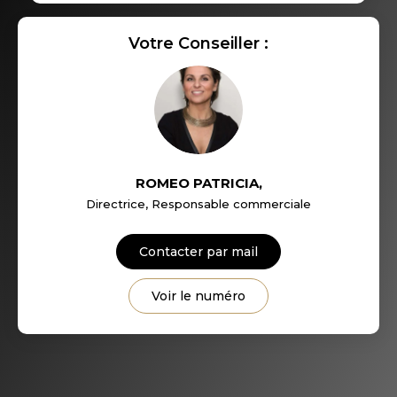
RESTAURANTS ET CAFÉS
Votre Conseiller :
COMMERCES
MÉDECINS
ROMEO PATRICIA
,
Directrice, Responsable commerciale
Contacter par mail
Voir le numéro