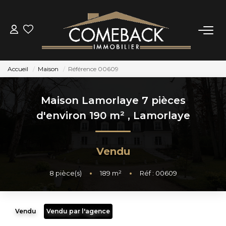
ACHETER
Accueil
Maison
Référence 00609
LOUER
Maison Lamorlaye 7 pièces
ESTIMER
d'environ 190 m²
,
Lamorlaye
NOTRE AGENCE
Vendu
BIENS VENDUS
8
pièce(s)
•
189
m²
•
Réf : 00609
CONTACT
Vendu
Vendu par l'agence