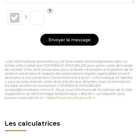
Envoyer le message
« Les informations recueillies sur ce formulaire sont enregistrées dans un
fichier informatisé par COMEBACK IMMOBILIER pour gérer votre demande
de contact. Elles sont conservées pour la durée nécessaire à la gestion de la
relation client dans le respect des prescriptions légales applicables et sont
destinées à nos conseillers Conformément à la loi « informatique et libertés
», vous pouvez exercer votre droit d'accès aux données vous concernant et
les faire rectifier en contactant COMEBACK IMMOBILIER
contact@comeback-immo.fr. Nous vous informons de l'existence de la liste
d'opposition au démarchage téléphonique « Bloctel », sur laquelle vous
pouvez vous inscrire ici :
https://www.bloctel.gouv.fr/
»
Les calculatrices