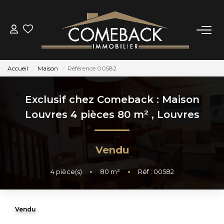
ACHETER
Accueil
Maison
Référence 00582
LOUER
Exclusif chez Comeback : Maison
ESTIMER
Louvres 4 pièces 80 m²
,
Louvres
NOTRE AGENCE
Vendu
BIENS VENDUS
4
pièce(s)
•
80
m²
•
Réf : 00582
CONTACT
Vendu