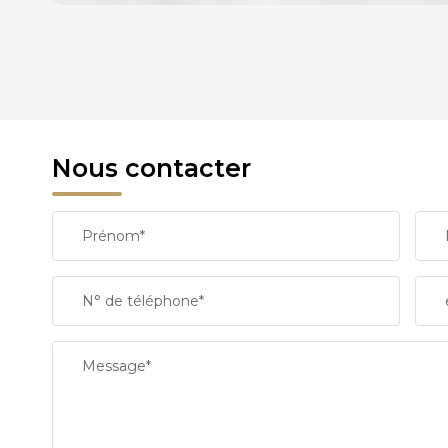
DENSITÉ DE POPULATION
REVENU MENSUEL PAR MÉNAGE
Nous contacter
TAXE FONCIÈRE
Prénom*
SUPERFICIE :
N° de téléphone*
RESTAURANTS ET CAFÉS
Message*