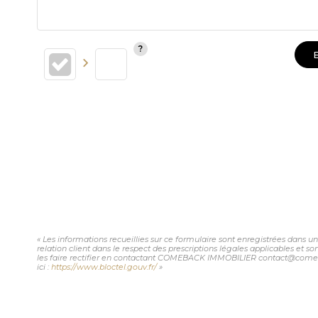
« Les informations recueillies sur ce formulaire sont enregistrées dans
relation client dans le respect des prescriptions légales applicables et 
les faire rectifier en contactant COMEBACK IMMOBILIER contact@comeback
ici :
https://www.bloctel.gouv.fr/
»