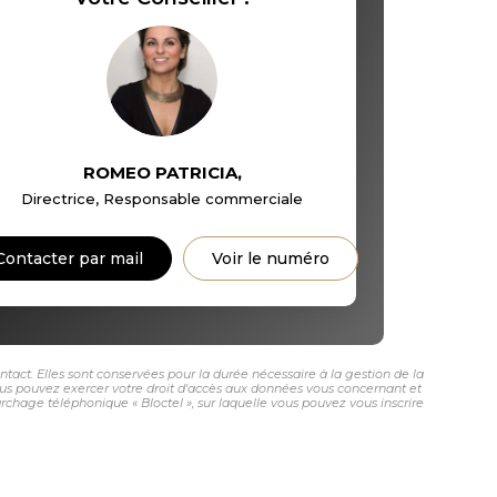
ROMEO PATRICIA
,
Directrice, Responsable commerciale
Contacter par mail
Voir le numéro
ct. Elles sont conservées pour la durée nécessaire à la gestion de la
 vous pouvez exercer votre droit d'accès aux données vous concernant et
age téléphonique « Bloctel », sur laquelle vous pouvez vous inscrire