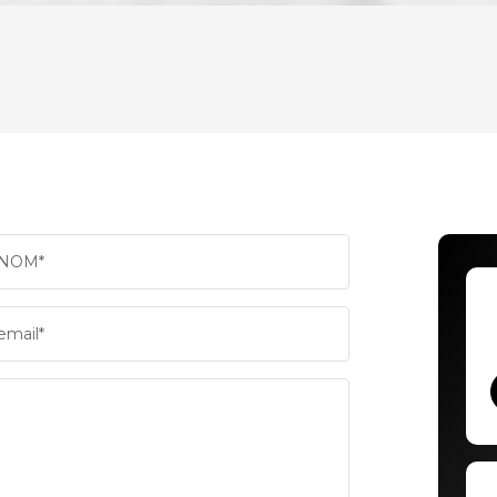
ENFANTS ET ADOLESCENTS
AGE M
TAUX DE PROPRIÉTAIRES
TAUX 
PART DES MÉNAGES SANS VOITURE
DISTAN
NOM*
RÉSULTATS DES LYCÉES
ECOLE
email*
COMMERCES
MÉDEC