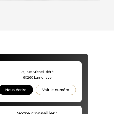
OYEN
D'HABITATION
CE DE L'AÉROPORT :
S ET CRÈCHES
27, Rue Michel Bléré
60260
Lamorlaye
INS
Nous écrire
Voir le numéro
Votre Conseiller :