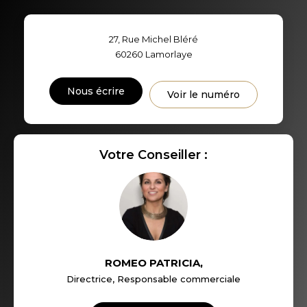
TAUX DE PROPRIÉTAIRES
TAUX D'HABITATION
27, Rue Michel Bléré
TAXE FONCIÈRE
PART DES MÉNAGES SANS
60260
Lamorlaye
VOITURE
DISTANCE DE L'AÉROPORT :
SUPERFICIE :
Nous écrire
Voir le numéro
RÉSULTATS DES LYCÉES
ECOLES ET CRÈCHES
Votre Conseiller :
RESTAURANTS ET CAFÉS
COMMERCES
MÉDECINS
ROMEO PATRICIA
,
Directrice, Responsable commerciale