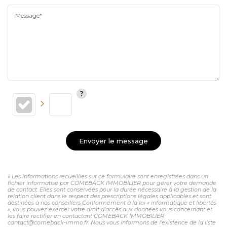
Message*
Envoyer le message
« Les informations recueillies sur ce formulaire sont enregistrées dans un
fichier informatisé par COMEBACK IMMOBILIER pour gérer votre demande
de contact. Elles sont conservées pour la durée nécessaire à la gestion de la
relation client dans le respect des prescriptions légales applicables et sont
destinées à nos conseillers Conformément à la loi « informatique et libertés
», vous pouvez exercer votre droit d'accès aux données vous concernant et
les faire rectifier en contactant COMEBACK IMMOBILIER
contact@comeback-immo.fr. Nous vous informons de l'existence de la liste