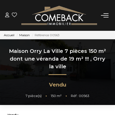
ACHETER
Accueil
Maison
Référence 00563
LOUER
Maison Orry La Ville 7 pièces 150 m²
ESTIMER
dont une véranda de 19 m² !!!
,
Orry
la ville
NOTRE AGENCE
Vendu
BIENS VENDUS
7
pièce(s)
•
150
m²
•
Réf : 00563
CONTACT