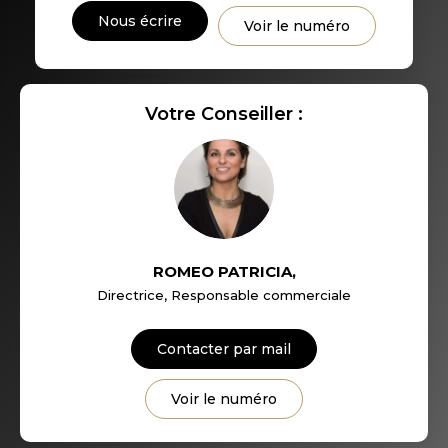
DISTANCE DE L'AÉROPORT :
SUPERFICIE :
Nous écrire
Voir le numéro
RÉSULTATS DES LYCÉES
ECOLES ET CRÈCHES
Votre Conseiller :
RESTAURANTS ET CAFÉS
COMMERCES
MÉDECINS
ROMEO PATRICIA
,
Directrice, Responsable commerciale
Contacter par mail
Voir le numéro