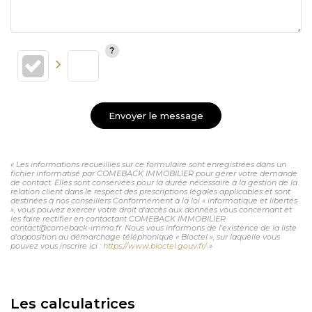
Envoyer le message
« Les informations recueillies sur ce formulaire sont enregistrées dans un
fichier informatisé par COMEBACK IMMOBILIER pour gérer votre demande
de contact. Elles sont conservées pour la durée nécessaire à la gestion de la
relation client dans le respect des prescriptions légales applicables et sont
destinées à nos conseillers Conformément à la loi « informatique et libertés
», vous pouvez exercer votre droit d'accès aux données vous concernant et
les faire rectifier en contactant COMEBACK IMMOBILIER
contact@comeback-immo.fr. Nous vous informons de l'existence de la liste
d'opposition au démarchage téléphonique « Bloctel », sur laquelle vous
pouvez vous inscrire ici :
https://www.bloctel.gouv.fr/
»
Les calculatrices