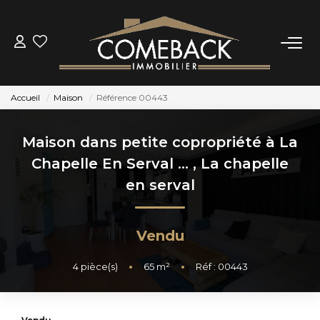
ACHETER
Accueil
Maison
Référence 00443
LOUER
Maison dans petite copropriété à La
ESTIMER
Chapelle En Serval ...
,
La chapelle
en serval
NOTRE AGENCE
Vendu
BIENS VENDUS
4
pièce(s)
•
65
m²
•
Réf : 00443
CONTACT