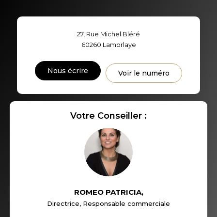
TAUX DE PROPRIÉTAIRES
TAUX D'HABITATION
27, Rue Michel Bléré
TAXE FONCIÈRE
PART DES MÉNAGES SANS
60260
Lamorlaye
VOITURE
DISTANCE DE L'AÉROPORT :
SUPERFICIE :
Nous écrire
Voir le numéro
RÉSULTATS DES LYCÉES
ECOLES ET CRÈCHES
Votre Conseiller :
RESTAURANTS ET CAFÉS
COMMERCES
MÉDECINS
ROMEO PATRICIA
,
Directrice, Responsable commerciale