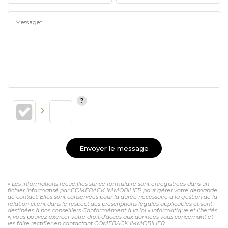
Message*
Envoyer le message
« Les informations recueillies sur ce formulaire sont enregistrées dans un
fichier informatisé par COMEBACK IMMOBILIER pour gérer votre demande
de contact. Elles sont conservées pour la durée nécessaire à la gestion de la
relation client dans le respect des prescriptions légales applicables et sont
destinées à nos conseillers Conformément à la loi « informatique et libertés
», vous pouvez exercer votre droit d'accès aux données vous concernant et
les faire rectifier en contactant COMEBACK IMMOBILIER