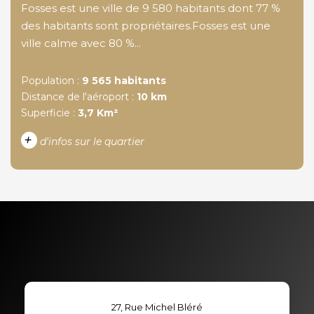
Fosses est une ville de 9 580 habitants dont 77 %
des habitants sont propriétaires.Fosses est une
ville calme avec 80 %...
Population :
9 565 habitants
Distance de l'aéroport :
10 km
Superficie :
3,7 Km²
+
d'infos sur le quartier
DENSITÉ DE POPULATION
ENFANTS ET ADOLESCENTS
AGE MOYEN
REVENU MENSUEL PAR
MÉNAGE
TAUX DE PROPRIÉTAIRES
TAUX D'HABITATION
27, Rue Michel Bléré
TAXE FONCIÈRE
PART DES MÉNAGES SANS