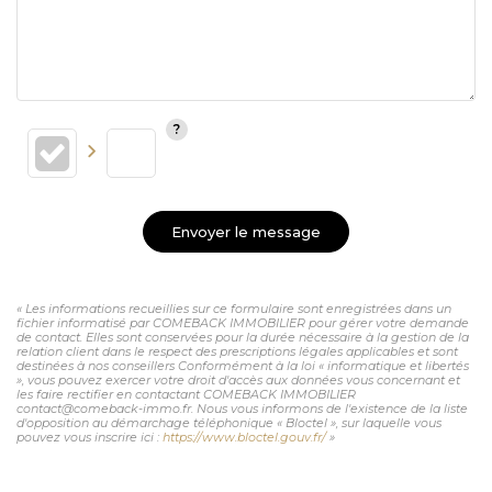
Envoyer le message
« Les informations recueillies sur ce formulaire sont enregistrées dans un
fichier informatisé par COMEBACK IMMOBILIER pour gérer votre demande
de contact. Elles sont conservées pour la durée nécessaire à la gestion de la
relation client dans le respect des prescriptions légales applicables et sont
destinées à nos conseillers Conformément à la loi « informatique et libertés
», vous pouvez exercer votre droit d'accès aux données vous concernant et
les faire rectifier en contactant COMEBACK IMMOBILIER
contact@comeback-immo.fr. Nous vous informons de l'existence de la liste
d'opposition au démarchage téléphonique « Bloctel », sur laquelle vous
pouvez vous inscrire ici :
https://www.bloctel.gouv.fr/
»