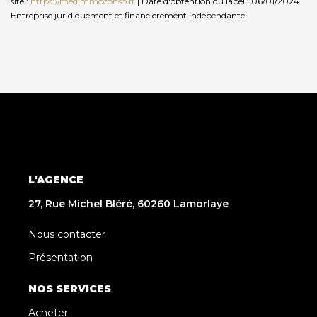
site :
https://medimmoconso.fr
| Date d'obtention du label : 06/01/2024
Entreprise juridiquement et financièrement indépendante
L'AGENCE
27, Rue Michel Bléré, 60260 Lamorlaye
Nous contacter
Présentation
NOS SERVICES
Acheter