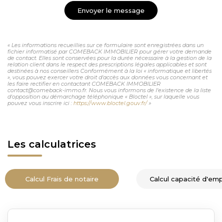
Envoyer le message
« Les informations recueillies sur ce formulaire sont enregistrées dans un
fichier informatisé par COMEBACK IMMOBILIER pour gérer votre demande
de contact. Elles sont conservées pour la durée nécessaire à la gestion de la
relation client dans le respect des prescriptions légales applicables et sont
destinées à nos conseillers Conformément à la loi « informatique et libertés
», vous pouvez exercer votre droit d'accès aux données vous concernant et
les faire rectifier en contactant COMEBACK IMMOBILIER
contact@comeback-immo.fr. Nous vous informons de l'existence de la liste
d'opposition au démarchage téléphonique « Bloctel », sur laquelle vous
pouvez vous inscrire ici :
https://www.bloctel.gouv.fr/
»
Les calculatrices
Calcul Frais de notaire
Calcul capacité d'em