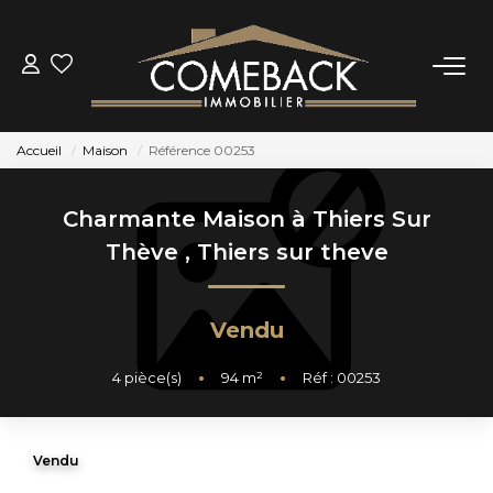
ACHETER
Accueil
Maison
Référence 00253
LOUER
Charmante Maison à Thiers Sur
ESTIMER
Thève
,
Thiers sur theve
NOTRE AGENCE
Vendu
BIENS VENDUS
4
pièce(s)
•
94
m²
•
Réf : 00253
CONTACT
Vendu