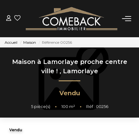
ACHETER
Accueil
Maison
Référence 00256
LOUER
Maison à Lamorlaye proche centre
ESTIMER
ville !
,
Lamorlaye
NOTRE AGENCE
Vendu
BIENS VENDUS
5
pièce(s)
•
100
m²
•
Réf : 00256
CONTACT
Vendu