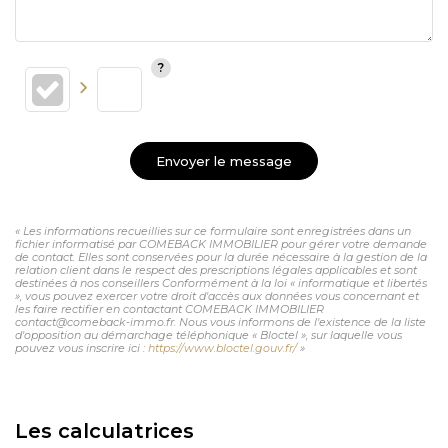
Envoyer le message
« Les informations recueillies sur ce formulaire sont enregistrées dans un
fichier informatisé par COMEBACK IMMOBILIER pour gérer votre demande
de contact. Elles sont conservées pour la durée nécessaire à la gestion de la
relation client dans le respect des prescriptions légales applicables et sont
destinées à nos conseillers Conformément à la loi « informatique et libertés
», vous pouvez exercer votre droit d'accès aux données vous concernant et
les faire rectifier en contactant COMEBACK IMMOBILIER
contact@comeback-immo.fr. Nous vous informons de l'existence de la liste
d'opposition au démarchage téléphonique « Bloctel », sur laquelle vous
pouvez vous inscrire ici :
https://www.bloctel.gouv.fr/
»
Les calculatrices