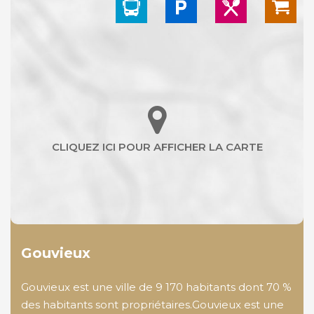
Gouvieux
Gouvieux est une ville de 9 170 habitants dont 70 %
des habitants sont propriétaires.Gouvieux est une