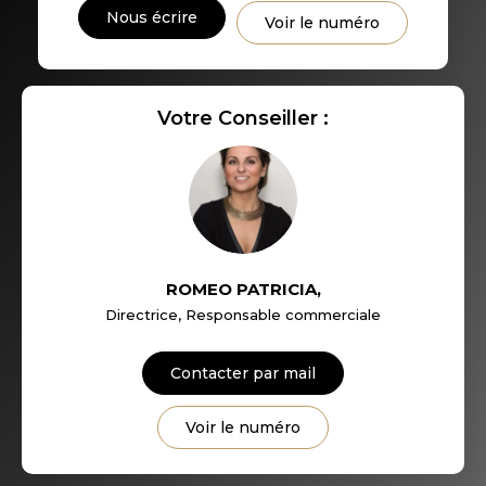
DISTANCE DE L'AÉROPORT :
SUPERFICIE :
Nous écrire
Voir le numéro
RÉSULTATS DES LYCÉES
ECOLES ET CRÈCHES
Votre Conseiller :
RESTAURANTS ET CAFÉS
COMMERCES
MÉDECINS
ROMEO PATRICIA
,
Directrice, Responsable commerciale
Contacter par mail
Voir le numéro