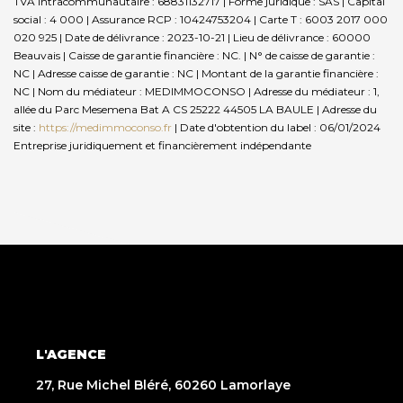
TVA Intracommunautaire : 68831132717 | Forme juridique : SAS | Capital
social : 4 000 | Assurance RCP : 10424753204 |
Carte T : 6003 2017 000
020 925 | Date de délivrance : 2023-10-21 | Lieu de délivrance : 60000
Beauvais | Caisse de garantie financière : NC. | N° de caisse de garantie :
NC | Adresse caisse de garantie : NC | Montant de la garantie financière :
NC | Nom du médiateur : MEDIMMOCONSO | Adresse du médiateur : 1,
allée du Parc Mesemena Bat A CS 25222 44505 LA BAULE | Adresse du
site :
https://medimmoconso.fr
| Date d'obtention du label : 06/01/2024
Entreprise juridiquement et financièrement indépendante
L'AGENCE
27, Rue Michel Bléré, 60260 Lamorlaye