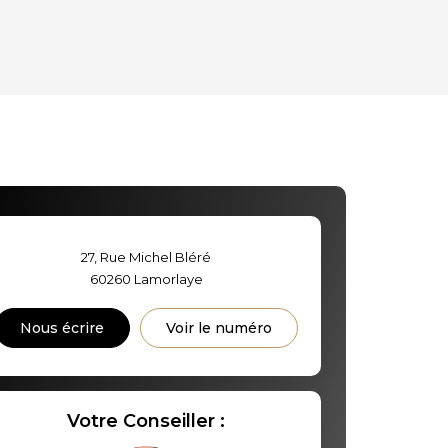
OYEN
D'HABITATION
CE DE L'AÉROPORT :
S ET CRÈCHES
27, Rue Michel Bléré
60260
Lamorlaye
INS
Nous écrire
Voir le numéro
Votre Conseiller :