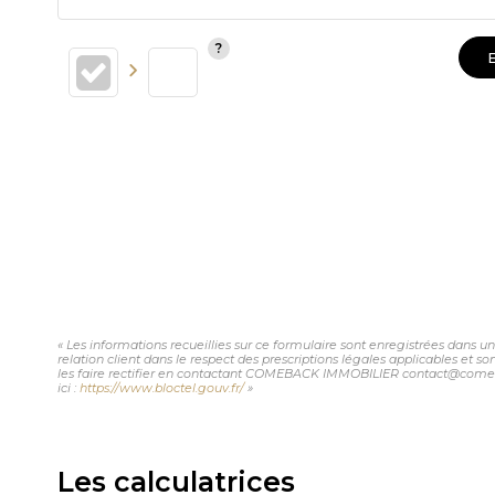
« Les informations recueillies sur ce formulaire sont enregistrées dans
relation client dans le respect des prescriptions légales applicables et 
les faire rectifier en contactant COMEBACK IMMOBILIER contact@comeback
ici :
https://www.bloctel.gouv.fr/
»
Les calculatrices