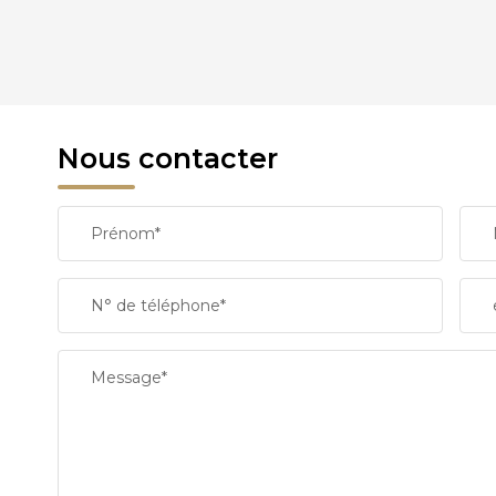
DENSITÉ DE POPULATION
REVENU MENSUEL PAR MÉNAGE
Nous contacter
TAXE FONCIÈRE
Prénom*
SUPERFICIE :
N° de téléphone*
RESTAURANTS ET CAFÉS
Message*