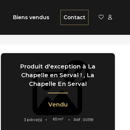
Biens vendus
Contact
Produit d'exception à La
Chapelle en Serval !
,
La
Chapelle En Serval
Vendu
65
m²
3
pièce(s)
Réf :
00159