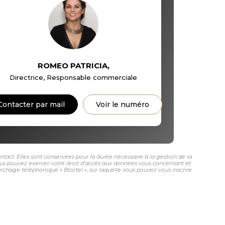
ROMEO PATRICIA
,
Directrice, Responsable commerciale
Contacter par mail
Voir le numéro
ct. Elles sont conservées pour la durée nécessaire à la gestion de la
 vous pouvez exercer votre droit d'accès aux données vous concernant et
age téléphonique « Bloctel », sur laquelle vous pouvez vous inscrire