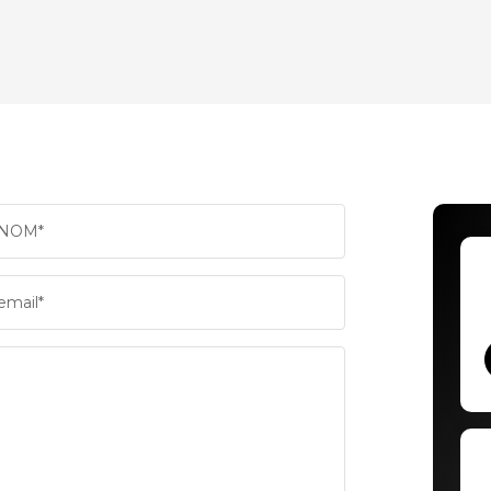
ENFANTS ET ADOLESCENTS
AGE M
TAUX DE PROPRIÉTAIRES
TAUX 
PART DES MÉNAGES SANS VOITURE
DISTAN
NOM*
RÉSULTATS DES LYCÉES
ECOLE
email*
COMMERCES
MÉDEC