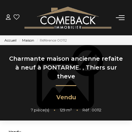
ACHETER
Accueil
Maison
Référence 00112
LOUER
Charmante maison ancienne refaite
ESTIMER
à neuf à PONTARME.
,
Thiers sur
theve
NOTRE AGENCE
Vendu
BIENS VENDUS
7
pièce(s)
•
129
m²
•
Réf : 00112
CONTACT