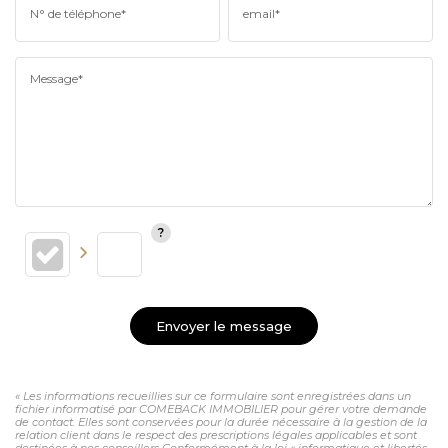
N° de téléphone*
email*
Message*
Envoyer le message
« Les informations recueillies sur ce formulaire sont enregistrées dans un
fichier informatisé par COMEBACK IMMOBILIER pour gérer votre demande
de contact. Elles sont conservées pour la durée nécessaire à la gestion de la
relation client dans le respect des prescriptions légales applicables et sont
destinées à nos conseillers Conformément à la loi « informatique et libertés