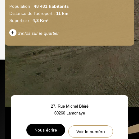
Population :
48 431 habitants
Distance de l'aéroport :
11 km
Superficie :
4,3 Km²
+
d'infos sur le quartier
DENSITÉ DE POPULATION
ENFANTS ET ADOLESCENTS
AGE MOYEN
REVENU MENSUEL PAR
MÉNAGE
TAUX DE PROPRIÉTAIRES
TAUX D'HABITATION
27, Rue Michel Bléré
TAXE FONCIÈRE
PART DES MÉNAGES SANS
60260
Lamorlaye
VOITURE
DISTANCE DE L'AÉROPORT :
SUPERFICIE :
Nous écrire
Voir le numéro