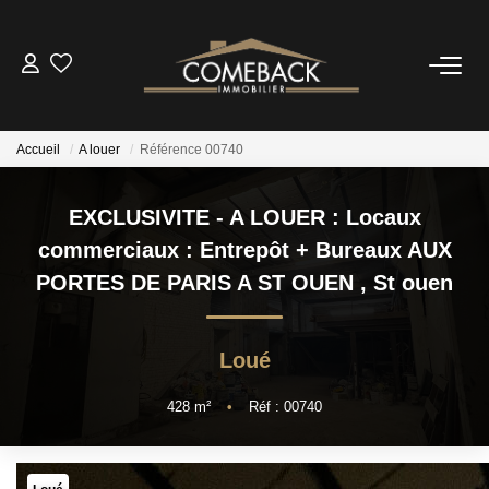
ACHETER
Accueil
A louer
Référence 00740
LOUER
EXCLUSIVITE - A LOUER : Locaux
ESTIMER
commerciaux : Entrepôt + Bureaux AUX
PORTES DE PARIS A ST OUEN
,
St ouen
NOTRE AGENCE
Loué
BIENS VENDUS
428
m²
•
Réf : 00740
CONTACT