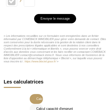
Envoyer le message
« Les informations recueillies sur ce formulaire sont enregistrées dans un fichier
informatisé par COMEBACK IMMOBILIER pour gérer votre demande de contact. Elles
sont conservées pour la durée nécessaire à la gestion de la relation client dans le
respect des prescriptions légales applicables et sont destinées à nos conseillers
Conformément à la loi « informatique et libertés », vous pouvez exercer votre droit
d'accès aux données vous concernant et les faire rectifier en contactant COMEBACK
IMMOBILIER contact@comeback-immo.fr. Nous vous informons de l'existence de la
liste d'opposition au démarchage téléphonique « Bloctel », sur laquelle vous pouvez
vous inscrire ici :
https://www.bloctel.gouv.fr/
»
Les calculatrices
Calcul Frais de notaire
Calcul capacité d'emprunt