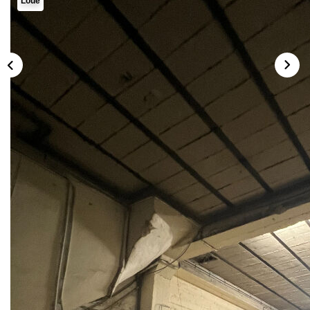
Loué
Description
Réf : 00740
EXCLUSIVITE COMEBACK
A LOUER : LOCAUX COMMERCIAUX : Entrepôt +