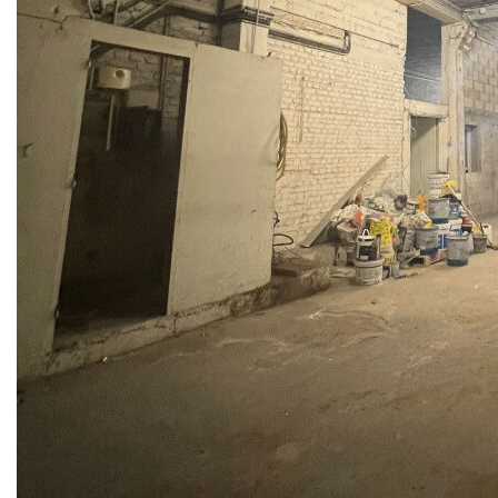
Bureaux - TRES RARE AUX PORTES DE PARIS à SAINT
OUEN !
A seulement 200 mètres de la Porte de Clignancourt !!!
Surface de stockage 353 m² sur deux niveaux, trois
bureaux de 75 m² en rez-de-chaussée, wc + lave-mains,
avec un accès indépendant sur rue. Accès entrepôt : rideau
métallique hauteur 4 mètres. Parfait pour livraison du
dernier kilomètre, darkstore, artisan, entreprise du
bâtiment...
Contactez-nous pour plus de renseignements !!!
Agence COMEBACK IMMOBILIER
27, Rue Michel Bléré - 60260 Lamorlaye
Téléphone : 03.44.21.03.07. / 06.52.65.33.44 (Patricia
Roméo)
mail contact@comeback-immo.fr
Site: www.comeback-immo.fr
Nos honoraires
Nous contacter