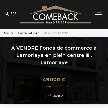
ACHETER
Accueil
Cadeaux/Fleurs
Référence 00982
LOUER
A VENDRE Fonds de commerce à
ESTIMER
Lamorlaye en plein centre !!!
,
Lamorlaye
NOTRE AGENCE
49 000 €
BIENS VENDUS
honoraires compris
Réf : 00982
CONTACT