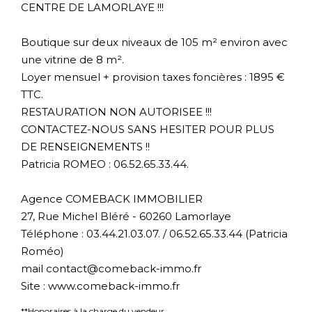
CENTRE DE LAMORLAYE !!!
Boutique sur deux niveaux de 105 m² environ avec
une vitrine de 8 m².
Loyer mensuel + provision taxes foncières : 1895 €
TTC.
RESTAURATION NON AUTORISEE !!!
CONTACTEZ-NOUS SANS HESITER POUR PLUS
DE RENSEIGNEMENTS !!
Patricia ROMEO : 06.52.65.33.44.
Agence COMEBACK IMMOBILIER
27, Rue Michel Bléré - 60260 Lamorlaye
Téléphone : 03.44.21.03.07. / 06.52.65.33.44 (Patricia
Roméo)
mail contact@comeback-immo.fr
Site : www.comeback-immo.fr
**
Honoraires à la charge du vendeur