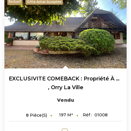
Exclusif
Offre Achat Acceptée
EXCLUSIVITE COMEBACK : Propriété À Orry La Ville 9 Pièces...
,
Orry La Ville
Vendu
197
M²
Réf :
01008
8
Pièce(s)