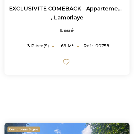
EXCLUSIVITE COMEBACK - Appartement À Louer À Lamorlaye 3...
,
Lamorlaye
Loué
69
M²
Réf :
00758
3
Pièce(s)
Compromis Signé