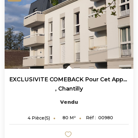
EXCLUSIVITE COMEBACK Pour Cet Appartement Chantilly 4...
,
Chantilly
Vendu
80
M²
Réf :
00980
4
Pièce(s)