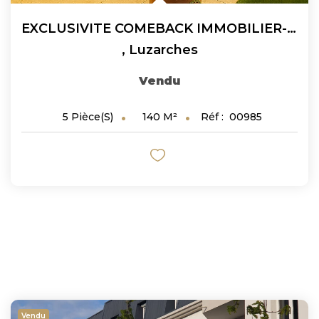
EXCLUSIVITE COMEBACK IMMOBILIER- Maison Luzarches 5 Pièces...
,
Luzarches
Vendu
140
M²
Réf :
00985
5
Pièce(s)
Vendu