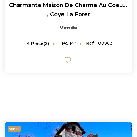
Charmante Maison De Charme Au Coeur De Coye La Foret De 145...
,
Coye La Foret
Vendu
145
M²
Réf :
00963
4
Pièce(s)
Vendu