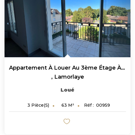
Appartement À Louer Au 3ème Étage À Lamorlaye 3 Pièces...
,
Lamorlaye
Loué
63
M²
Réf :
00959
3
Pièce(s)