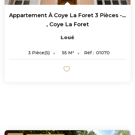
Appartement À Coye La Foret 3 Pièces - 54.8 M2 !
,
Coye La Foret
Loué
55
M²
Réf :
01070
3
Pièce(s)