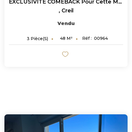
EXCLUSIVITE COMEBACK Pour Cette Maison De Ville De 3 Pièces...
,
Creil
Vendu
48
M²
Réf :
00964
3
Pièce(s)