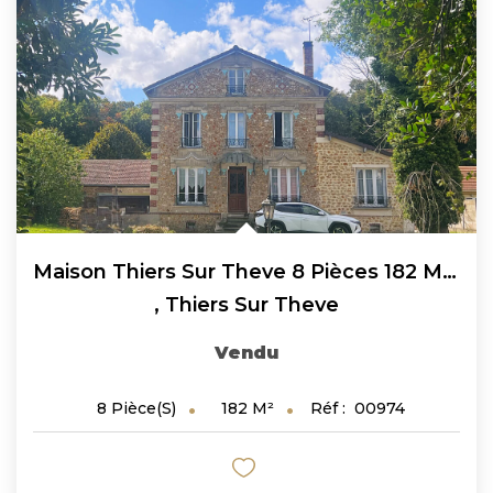
Maison Thiers Sur Theve 8 Pièces 182 M² - Terrain 1650 M²
,
Thiers Sur Theve
Vendu
182
M²
Réf :
00974
8
Pièce(s)