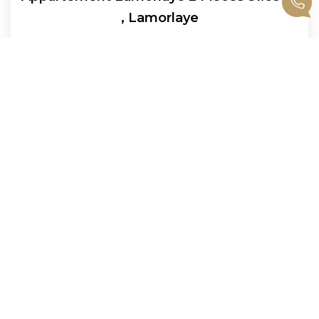
,
Lamorlaye
Vendu
52
M²
Réf :
00944
2
Pièce(s)
1
2
3
4
5
...
25
Suivante