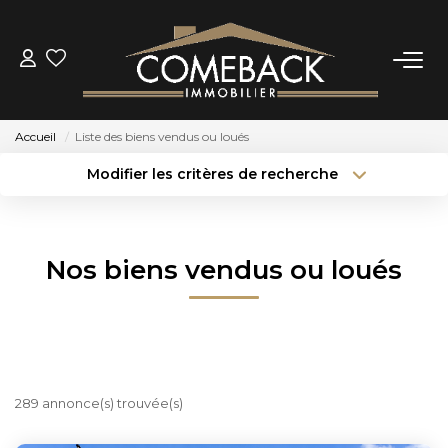
ACHETER
Accueil
Liste des biens vendus ou loués
LOUER
Modifier les critères de recherche
Type de transaction
Localisation
Acheter
Localisation
ESTIMER
Type de bien
Sélectionnez...
Surface min
Nos biens vendus ou loués
NOTRE AGENCE
Budget max
Plus de critères
BIENS VENDUS
Créer une alerte
CONTACT
289 annonce(s) trouvée(s)