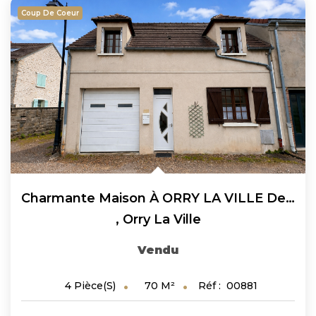
Coup De Coeur
Charmante Maison À ORRY LA VILLE De 4 Pièces 70 M² Avec...
,
Orry La Ville
Vendu
70
M²
Réf :
00881
4
Pièce(s)