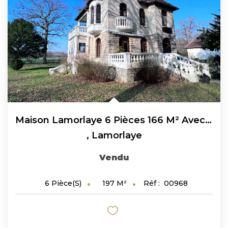
Maison Lamorlaye 6 Pièces 166 M² Avec Une Dépendance De 31...
,
Lamorlaye
Vendu
197
M²
Réf :
00968
6
Pièce(s)