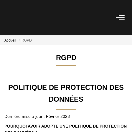
ACHETER
Accueil
RGPD
LOUER
RGPD
ESTIMER
NOTRE AGENCE
POLITIQUE DE PROTECTION DES
DONNÉES
BIENS VENDUS
Dernière mise à jour : Février 2023
CONTACT
POURQUOI AVOIR ADOPTÉ UNE POLITIQUE DE PROTECTION