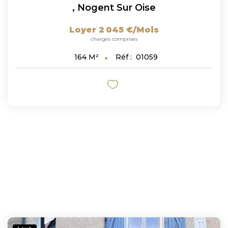
,
Nogent Sur Oise
Loyer 2 045 €/mois
charges comprises
Réf :
01059
164
M²