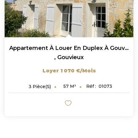
Appartement À Louer En Duplex À Gouvieux 3 Pièces 57 M² LOI...
,
Gouvieux
Loyer 1 070 €/mois
57
M²
Réf :
01073
3
Pièce(s)