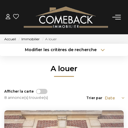
ACHETER
Accueil
Immobilier
A louer
LOUER
Modifier les critères de recherche
Type de transaction
Localisation
Louer
Localisation
ESTIMER
A louer
Type de bien
Sélectionnez...
Surface min
NOTRE AGENCE
Budget max
Plus de critères
Afficher la carte
BIENS VENDUS
8 annonce(s) trouvée(s)
Trier par
Créer une alerte
CONTACT