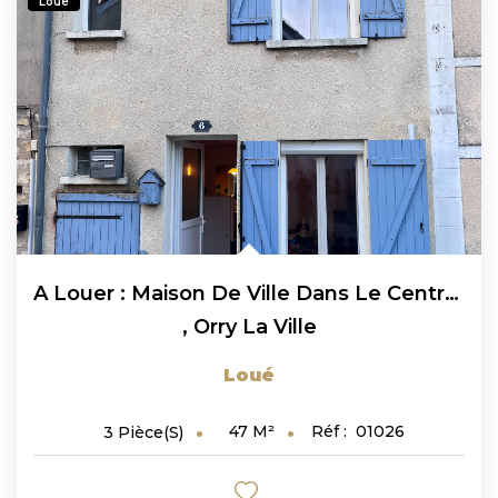
Loué
A Louer : Maison De Ville Dans Le Centre D'Orry La Ville 3...
,
Orry La Ville
Loué
47
M²
Réf :
01026
3
Pièce(s)