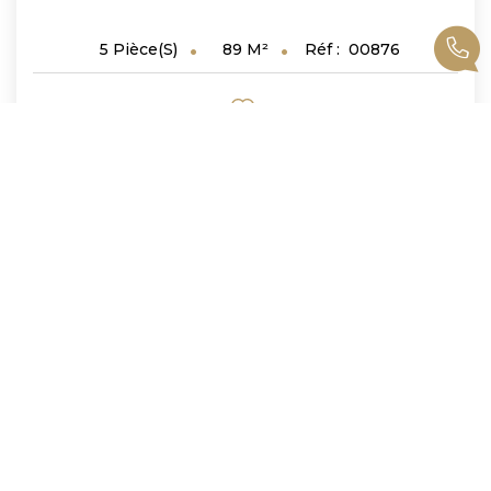
89
M²
Réf :
00876
5
Pièce(s)
1