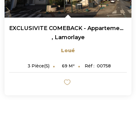
EXCLUSIVITE COMEBACK - Appartement À Louer À Lamorlaye 3...
,
Lamorlaye
Loué
69
M²
Réf :
00758
3
Pièce(s)