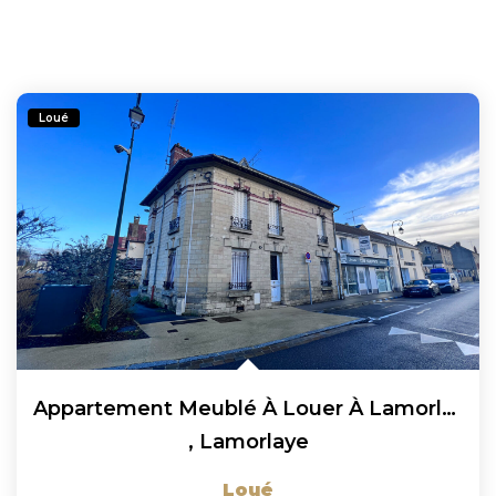
Loué
Appartement Meublé À Louer À Lamorlaye 5 Pièces 89.14 M² En...
,
Lamorlaye
Loué