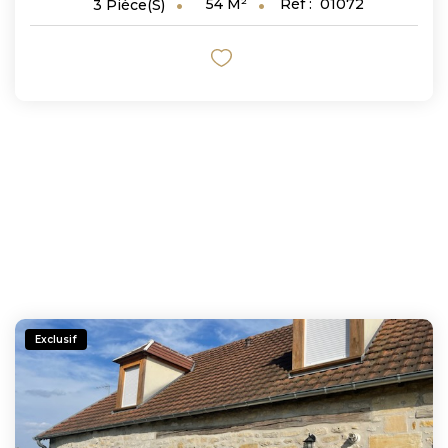
54
M²
Réf :
01072
3
Pièce(s)
Exclusif